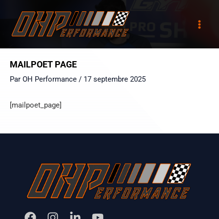
Aller
Main
au
Men
contenu
MAILPOET PAGE
Par
OH Performance
/
17 septembre 2025
[mailpoet_page]