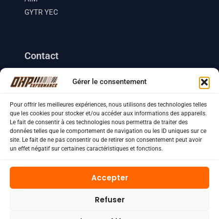
GYTR YEC
Contact
Barcelona, Espagne
Gérer le consentement
+33 (0) 633 18 35 41
+34 (0) 634 46 49 70
Pour offrir les meilleures expériences, nous utilisons des technologies telles
que les cookies pour stocker et/ou accéder aux informations des appareils.
contact.ohperformance@gmail.com
Le fait de consentir à ces technologies nous permettra de traiter des
données telles que le comportement de navigation ou les ID uniques sur ce
site. Le fait de ne pas consentir ou de retirer son consentement peut avoir
un effet négatif sur certaines caractéristiques et fonctions.
Copyright © 2026 OH Performance
Accepter
Crédit photo
Mentions Légales
Refuser
Politique de confidentialité
Conditions générales de vente