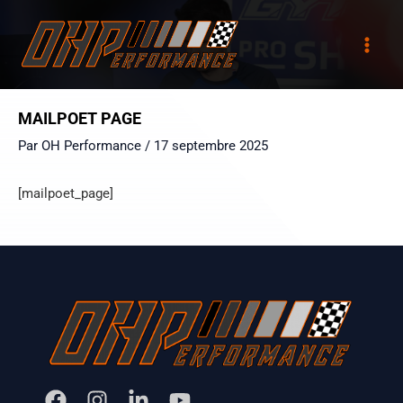
Aller
Main
au
Men
contenu
MAILPOET PAGE
Par
OH Performance
/
17 septembre 2025
[mailpoet_page]