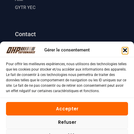
GYTR YEC
Contact
Barcelona, Espagne
Gérer le consentement
+33 (0) 633 18 35 41
+34 (0) 634 46 49 70
Pour offrir les meilleures expériences, nous utilisons des technologies telles
que les cookies pour stocker et/ou accéder aux informations des appareils.
contact.ohperformance@gmail.com
Le fait de consentir à ces technologies nous permettra de traiter des
données telles que le comportement de navigation ou les ID uniques sur ce
site. Le fait de ne pas consentir ou de retirer son consentement peut avoir
un effet négatif sur certaines caractéristiques et fonctions.
Copyright © 2026 OH Performance
Accepter
Crédit photo
Mentions Légales
Refuser
Politique de confidentialité
Conditions générales de vente